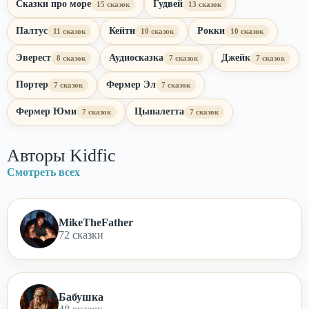
Сказки про море
Гудвей
15 сказок
13 сказок
Палтус
Кейти
Рокки
11 сказок
10 сказок
10 сказок
Эверест
Аудиосказка
Джейк
8 сказок
7 сказок
7 сказок
Портер
Фермер Эл
7 сказок
7 сказок
Фермер Юми
Цыпалетта
7 сказок
7 сказок
Авторы Kidfic
Смотреть всех
MikeTheFather
72 сказки
Бабушка