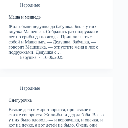
Народные
Маша и медведь
Жили-были дедушка да бабушка. Была у них
внучка Машенька. Собрались раз подружки в
лес по грибы да по ягоды. Пришли звать с
собой и Машеньку. — Дедушка, бабушка, —
говорит Машенька, — отпустите меня в лес с
подружками! Дедушка с…
Бабушка
16.06.2025
Народные
Снегурочка
Всякое дело в мире творится, про всякое в
сказке говорится. Жили-были дед да баба. Всего
у них было вдоволь — и коровушка, и овечка, и
кот на печке, а вот детей не было. Очень они