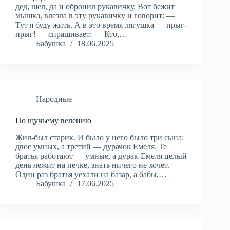
дед, шел, да и обронил рукавичку. Вот бежит
мышка, влезла в эту рукавичку и говорит: —
Тут я буду жить. А в это время лягушка — прыг-
прыг! — спрашивает: — Кто,…
Бабушка
18.06.2025
Народные
По щучьему велению
Жил-был старик. И было у него было три сына:
двое умных, а третий — дурачок Емеля. Те
братья работают — умные, а дурак-Емеля целый
день лежит на печке, знать ничего не хочет.
Один раз братья уехали на базар, а бабы,…
Бабушка
17.06.2025