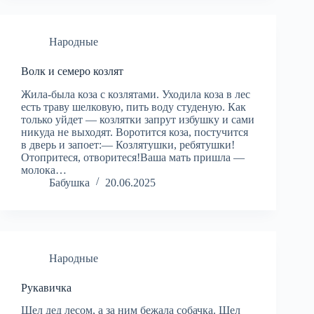
Народные
Волк и семеро козлят
Жила-была коза с козлятами. Уходила коза в лес
есть траву шелковую, пить воду студеную. Как
только уйдет — козлятки запрут избушку и сами
никуда не выходят. Воротится коза, постучится
в дверь и запоет:— Козлятушки, ребятушки!
Отопритеся, отворитеся!Ваша мать пришла —
молока…
Бабушка
20.06.2025
Народные
Рукавичка
Шел дед лесом, а за ним бежала собачка. Шел