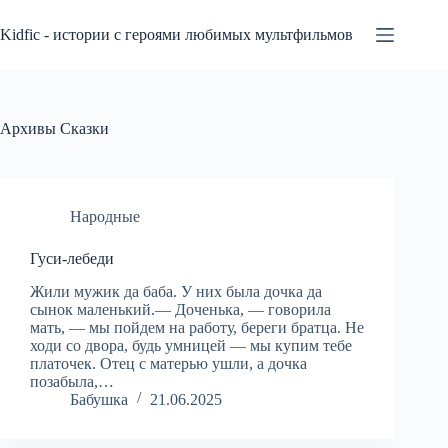
Перейти
к
Kidfic - истории с героями любимых мультфильмов
сути
Архивы
Сказки
Народные
Гуси-лебеди
Жили мужик да баба. У них была дочка да
сынок маленький.— Доченька, — говорила
мать, — мы пойдем на работу, береги братца. Не
ходи со двора, будь умницей — мы купим тебе
платочек. Отец с матерью ушли, а дочка
позабыла,…
Бабушка
21.06.2025