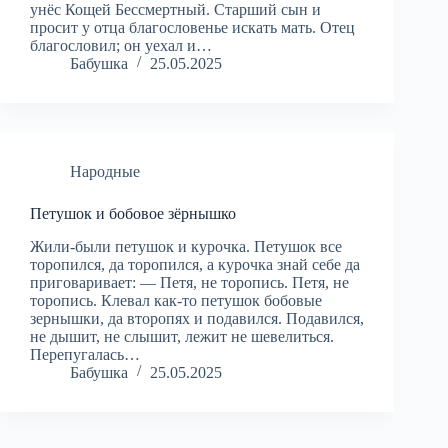
унёс Кощей Бессмертный. Старший сын и
просит у отца благословенье искать мать. Отец
благословил; он уехал и…
Бабушка
25.05.2025
Народные
Петушок и бобовое зёрнышко
Жили-были петушок и курочка. Петушок все
торопился, да торопился, а курочка знай себе да
приговаривает: — Петя, не торопись. Петя, не
торопись. Клевал как-то петушок бобовые
зернышки, да второпях и подавился. Подавился,
не дышит, не слышит, лежит не шевелиться.
Перепугалась…
Бабушка
25.05.2025