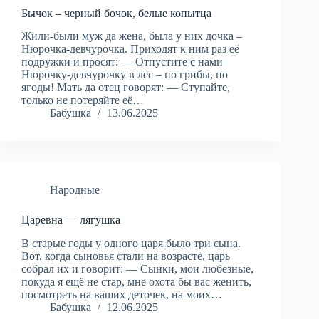
Бычок – черный бочок, белые копытца
Жили-были муж да жена, была у них дочка –
Нюрочка-девчурочка. Приходят к ним раз её
подружки и просят: — Отпустите с нами
Нюрочку-девчурочку в лес – по грибы, по
ягоды! Мать да отец говорят: — Ступайте,
только не потеряйте её…
Бабушка
13.06.2025
Народные
Царевна — лягушка
В старые годы у одного царя было три сына.
Вот, когда сыновья стали на возрасте, царь
собрал их и говорит: — Сынки, мои любезные,
покуда я ещё не стар, мне охота бы вас женить,
посмотреть на ваших деточек, на моих…
Бабушка
12.06.2025