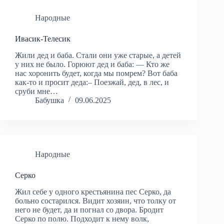
Народные
Ивасик-Телесик
Жили дед и баба. Стали они уже старые, а детей
у них не было. Горюют дед и баба: — Кто же
нас хоронить будет, когда мы помрем? Вот баба
как-то и просит деда:– Поезжай, дед, в лес, и
сруби мне…
Бабушка
09.06.2025
Народные
Серко
Жил себе у одного крестьянина пес Серко, да
больно состарился. Видит хозяин, что толку от
него не будет, да и погнал со двора. Бродит
Серко по полю. Подходит к нему волк,