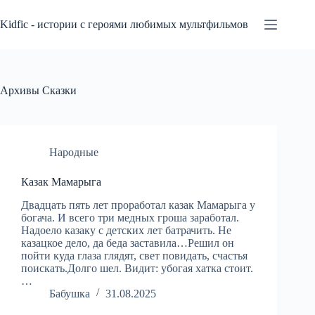
Перейти
к
Kidfic - истории с героями любимых мультфильмов
сути
Архивы
Сказки
Народные
Казак Мамарыга
Двадцать пять лет проработал казак Мамарыга у
богача. И всего три медных гроша заработал.
Надоело казаку с детских лет батрачить. Не
казацкое дело, да беда заставила…Решил он
пойти куда глаза глядят, свет повидать, счастья
поискать.Долго шел. Видит: убогая хатка стоит.
…
Бабушка
31.08.2025