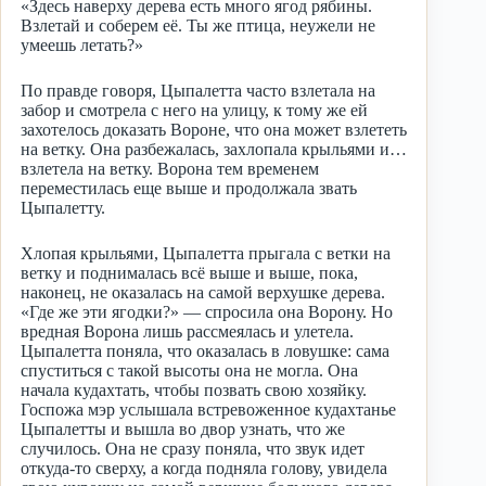
«Здесь наверху дерева есть много ягод рябины.
Взлетай и соберем её. Ты же птица, неужели не
умеешь летать?»
По правде говоря, Цыпалетта часто взлетала на
забор и смотрела с него на улицу, к тому же ей
захотелось доказать Вороне, что она может взлететь
на ветку. Она разбежалась, захлопала крыльями и…
взлетела на ветку. Ворона тем временем
переместилась еще выше и продолжала звать
Цыпалетту.
Хлопая крыльями, Цыпалетта прыгала с ветки на
ветку и поднималась всё выше и выше, пока,
наконец, не оказалась на самой верхушке дерева.
«Где же эти ягодки?» — спросила она Ворону. Но
вредная Ворона лишь рассмеялась и улетела.
Цыпалетта поняла, что оказалась в ловушке: сама
спуститься с такой высоты она не могла. Она
начала кудахтать, чтобы позвать свою хозяйку.
Госпожа мэр услышала встревоженное кудахтанье
Цыпалетты и вышла во двор узнать, что же
случилось. Она не сразу поняла, что звук идет
откуда-то сверху, а когда подняла голову, увидела