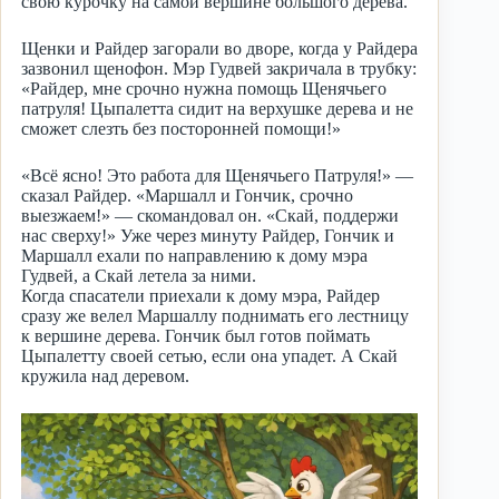
свою курочку на самой вершине большого дерева.
Щенки и Райдер загорали во дворе, когда у Райдера
зазвонил щенофон. Мэр Гудвей закричала в трубку:
«Райдер, мне срочно нужна помощь Щенячьего
патруля! Цыпалетта сидит на верхушке дерева и не
сможет слезть без посторонней помощи!»
«Всё ясно! Это работа для Щенячьего Патруля!» —
сказал Райдер. «Маршалл и Гончик, срочно
выезжаем!» — скомандовал он. «Скай, поддержи
нас сверху!» Уже через минуту Райдер, Гончик и
Маршалл ехали по направлению к дому мэра
Гудвей, а Скай летела за ними.
Когда спасатели приехали к дому мэра, Райдер
сразу же велел Маршаллу поднимать его лестницу
к вершине дерева. Гончик был готов поймать
Цыпалетту своей сетью, если она упадет. А Скай
кружила над деревом.