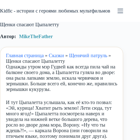
Перейти
к
Kidfic - истории с героями любимых мультфильмов
сути
Щенки спасают Цыпалетту
Автор:
MikeTheFather
Главная страница
»
Сказки
»
Щенячий патруль
»
Щенки спасают Цыпалетту
Однажды утром мэр Гудвей как всегда пила чай на
балконе своего дома, а Цыпалетта гуляла во дворе:
она рыла лапками землю, искала червячков и
зернышки. Больше всего ей, конечно же, нравились
зернышки кукурузы.
И тут Цыпалетта услышала, как её кто-то позвал:
«Эй, курица! Хватит рыть землю! Лети сюда, тут
много ягод!» Цыпалетта посмотрела наверх и
увидела на нижней ветке большого дерева, что
росло во дворе дома мэра, Ворону. «Ну что ты
ждешь?!», — каркала Ворона (они говорили на
птичьем языке, поэтому понимали друг друга).