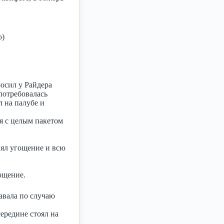
ю)
осил у Райдера
потребовалась
 на палубе и
ся с целым пакетом
нял угощение и всю
ощение.
авала по случаю
ередине стоял на