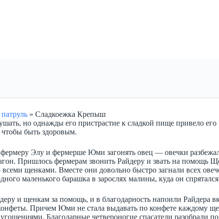
патруль
»
Сладкоежка Крепыш
ать, но однажды его пристрастие к сладкой пище привело его к
, чтобы быть здоровым.
фермеру Элу и фермерше Юми загонять овец — овечки разбежал
загон. Пришлось фермерам звонить Райдеру и звать на помощь Щ
 всеми щенками. Вместе они довольно быстро загнали всех овече
дного маленького барашка в зарослях малины, куда он спрятался
еру и щенкам за помощь, и в благодарность напоили Райдера 
онфеты. Причем Юми не стала выдавать по конфете каждому щен
 угощениями. Благодарные четвероногие спасатели разобрали по 