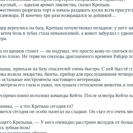
вкусный, — вдыхая аромат лакомства, сказал Крепыш.
ржественно разрезала торт и начала раздавать куски всем присут
самовара. И конечно три раза возвращался за добавкой…
ер вернулись на базу, Крепыш почувствовал неладное: у него за
 затем боль в зубах стала невыносимой, а живот забурлил с удво
ера.
из щенков стонет — он подумал, что просто кому-то сниться пл
ело плохо. Не теряя ни секунды драгоценного времени Райдер п
ыша, приехала на базу спасателей очень быстро. С ней был её 
чка возила лекарства, бинты, прибор для прослушивания четвер
 и остальные инструменты настоящего ветеринара.
мотрела его глаза и ушки, послушала стетоскопом животик и по
еспрекословно исполнял команды Кейти. После осмотра Кейти н
ьчика, — а что Крепыш сегодня ел?
ется сегодня он особо налегал на сладкое. Он съел его очень м
ущего Крепыша. — У него очевидно расстроен желудок от больш
сь зубная боль!
 за маленького обжору.