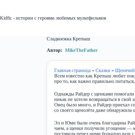
Перейти
к
сути
Kidfic - истории с героями любимых мультфильмов
Сладкоежка Крепыш
Автор:
MikeTheFather
Главная страница
»
Сказки
»
Щенячий 
Всем известно как Крепыш любит покуш
про то, как важно правильно питаться
Однажды Райдер с щенками помогали 
никак не хотели возвращаться в свой 
Овец было много, и Райдер приехал со
со своего щенолёта даже обнаружила о
Эл и Юми были очень благодарны Райд
чаем, а щенки получили угощение — к
поставила перед ними большую вазу с