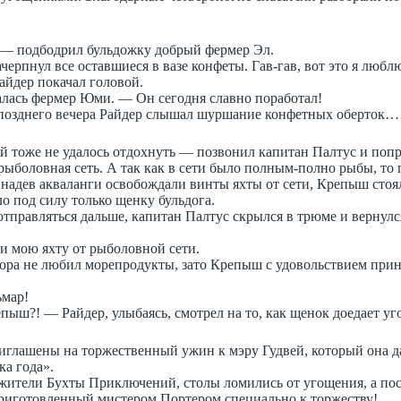
 — подбодрил бульдожку добрый фермер Эл.
рпнул все оставшиеся в вазе конфеты. Гав-гав, вот это я любл
йдер покачал головой.
лась фермер Юми. — Он сегодня славно поработал!
о позднего вечера Райдер слышал шуршание конфетных оберток…
й тоже не удалось отдохнуть — позвонил капитан Палтус и попр
рыболовная сеть. А так как в сети было полным-полно рыбы, то 
надев акваланги освобождали винты яхты от сети, Крепыш стоял
о под силу только щенку бульдога.
 отправляться дальше, капитан Палтус скрылся в трюме и вернул
ли мою яхту от рыболовной сети.
дора не любил морепродукты, зато Крепыш с удовольствием при
ьмар!
ыш?! — Райдер, улыбаясь, смотрел на то, как щенок доедает уг
иглашены на торжественный ужин к мэру Гудвей, который она д
а года».
ители Бухты Приключений, столы ломились от угощения, а пос
приготовленный мистером Портером специально к торжеству!