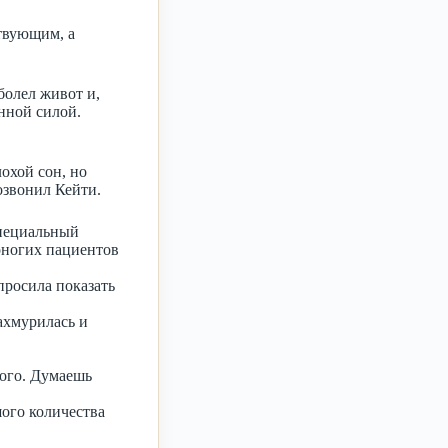
ствующим, а
болел живот и,
енной силой.
охой сон, но
озвонил Кейти.
специальный
оногих пациентов
просила показать
ахмурилась и
ного. Думаешь
ого количества