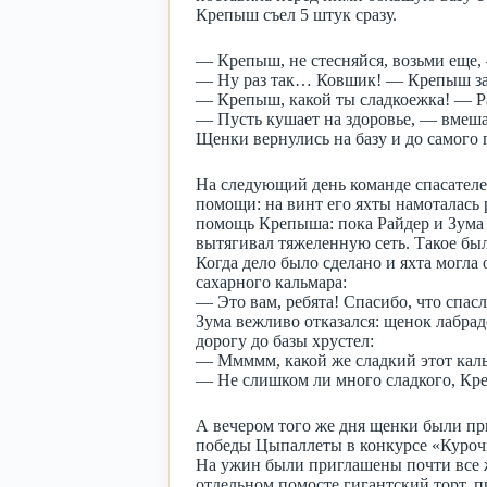
Крепыш съел 5 штук сразу.
— Крепыш, не стесняйся, возьми еще,
— Ну раз так… Ковшик! — Крепыш заче
— Крепыш, какой ты сладкоежка! — Ра
— Пусть кушает на здоровье, — вмеша
Щенки вернулись на базу и до самог
На следующий день команде спасателе
помощи: на винт его яхты намоталась 
помощь Крепыша: пока Райдер и Зума 
вытягивал тяжеленную сеть. Такое был
Когда дело было сделано и яхта могла
сахарного кальмара:
— Это вам, ребята! Спасибо, что спас
Зума вежливо отказался: щенок лабра
дорогу до базы хрустел:
— Ммммм, какой же сладкий этот кал
— Не слишком ли много сладкого, Креп
А вечером того же дня щенки были пр
победы Цыпаллеты в конкурсе «Курочк
На ужин были приглашены почти все ж
отдельном помосте гигантский торт, 