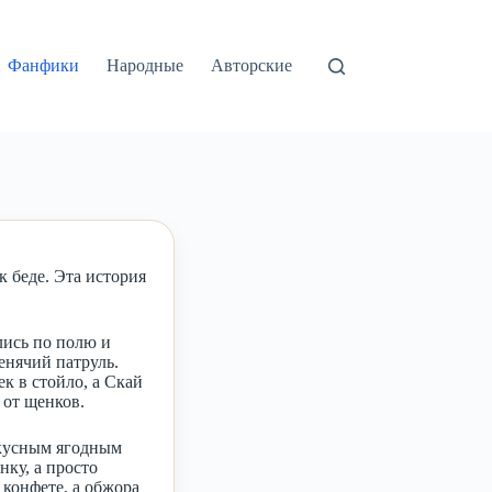
Фанфики
Народные
Авторские
 беде. Эта история
ись по полю и
енячий патруль.
к в стойло, а Скай
 от щенков.
вкусным ягодным
ку, а просто
конфете, а обжора