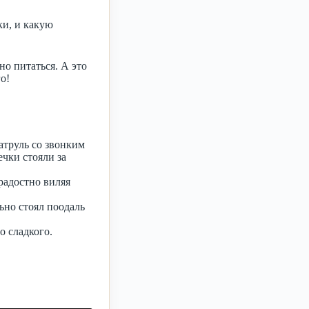
ки, и какую
о питаться. А это
о!
атруль со звонким
ечки стояли за
радостно виляя
ьно стоял поодаль
о сладкого.