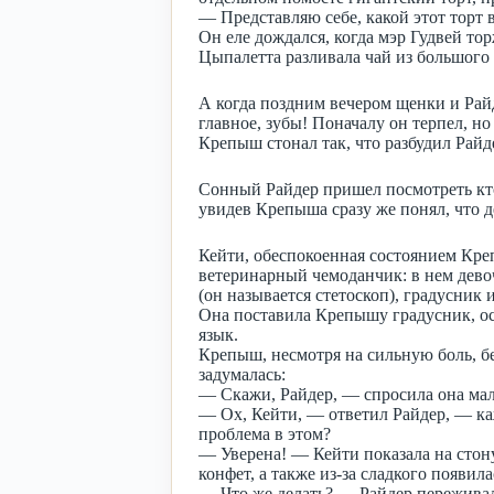
— Представляю себе, какой этот торт 
Он еле дождался, когда мэр Гудвей то
Цыпалетта разливала чай из большого 
А когда поздним вечером щенки и Райд
главное, зубы! Поначалу он терпел, но
Крепыш стонал так, что разбудил Райд
Сонный Райдер пришел посмотреть кто 
увидев Крепыша сразу же понял, что д
Кейти, обеспокоенная состоянием Креп
ветеринарный чемоданчик: в нем дево
(он называется стетоскоп), градусник
Она поставила Крепышу градусник, ос
язык.
Крепыш, несмотря на сильную боль, б
задумалась:
— Скажи, Райдер, — спросила она мал
— Ох, Кейти, — ответил Райдер, — каж
проблема в этом?
— Уверена! — Кейти показала на стон
конфет, а также из-за сладкого появила
— Что же делать? — Райдер переживал