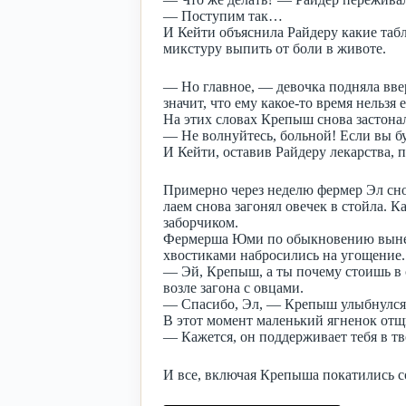
— Поступим так…
И Кейти объяснила Райдеру какие табл
микстуру выпить от боли в животе.
— Но главное, — девочка подняла вв
значит, что ему какое-то время нельзя 
На этих словах Крепыш снова застон
— Не волнуйтесь, больной! Если вы бу
И Кейти, оставив Райдеру лекарства, 
Примерно через неделю фермер Эл сно
лаем снова загонял овечек в стойла. К
заборчиком.
Фермерша Юми по обыкновению вынесл
хвостиками набросились на угощение.
— Эй, Крепыш, а ты почему стоишь в 
возле загона с овцами.
— Спасибо, Эл, — Крепыш улыбнулся. 
В этот момент маленький ягненок отщ
— Кажется, он поддерживает тебя в т
И все, включая Крепыша покатились со