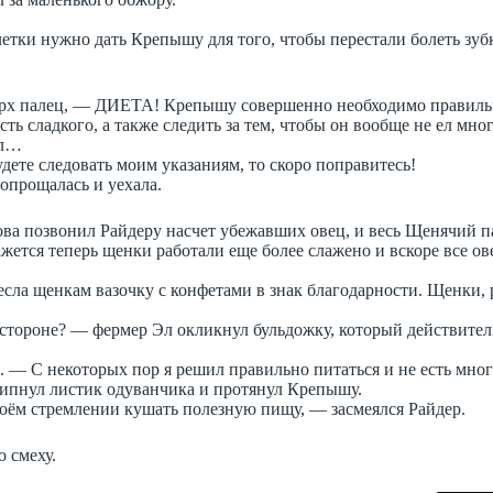
етки нужно дать Крепышу для того, чтобы перестали болеть зуб
ерх палец, — ДИЕТА! Крепышу совершенно необходимо правильн
есть сладкого, а также следить за тем, чтобы он вообще не ел мног
ал…
дете следовать моим указаниям, то скоро поправитесь!
попрощалась и уехала.
ва позвонил Райдеру насчет убежавших овец, и весь Щенячий п
ажется теперь щенки работали еще более слажено и вскоре все ов
а щенкам вазочку с конфетами в знак благодарности. Щенки, 
стороне? — фермер Эл окликнул бульдожку, который действител
— С некоторых пор я решил правильно питаться и не есть мног
ипнул листик одуванчика и протянул Крепышу.
воём стремлении кушать полезную пищу, — засмеялся Райдер.
 смеху.