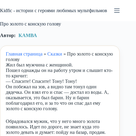
Перейти
к
Kidfic - истории с героями любимых мультфильмов
сути
Про золото с конскую голову
Автор:
КАМВА
Главная страница
»
Сказки
»
Про золото с конскую
голову
Жил был мужчина с женщиной.
Пошел однажды он на работу утром и слышит кто-
то кричит:
— Спасите! Спасите! Тону! Тону!
Он побежал на зов, а видно там тонул один
дядечка. Он взял его и спас — достал из воды. А,
оказывается, это был барин. Ну и барин
поблагодарил его, и за то что он спас дал ему
золото с конскую голову.
Обрадовался мужик, что у него много золота
появилось. Идет по дороге, не знает куда это
золото девать и думает: пойду на базар, продам.