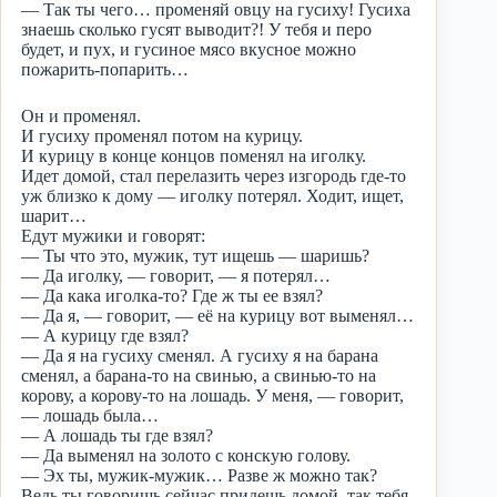
— Так ты чего… променяй овцу на гусиху! Гусиха
знаешь сколько гусят выводит?! У тебя и перо
будет, и пух, и гусиное мясо вкусное можно
пожарить-попарить…
Он и променял.
И гусиху променял потом на курицу.
И курицу в конце концов поменял на иголку.
Идет домой, стал перелазить через изгородь где-то
уж близко к дому — иголку потерял. Ходит, ищет,
шарит…
Едут мужики и говорят:
— Ты что это, мужик, тут ищешь — шаришь?
— Да иголку, — говорит, — я потерял…
— Да кака иголка-то? Где ж ты ее взял?
— Да я, — говорит, — её на курицу вот выменял…
— А курицу где взял?
— Да я на гусиху сменял. А гусиху я на барана
сменял, а барана-то на свинью, а свинью-то на
корову, а корову-то на лошадь. У меня, — говорит,
— лошадь была…
— А лошадь ты где взял?
— Да выменял на золото с конскую голову.
— Эх ты, мужик-мужик… Разве ж можно так?
Ведь ты говоришь сейчас придешь домой, так тебя