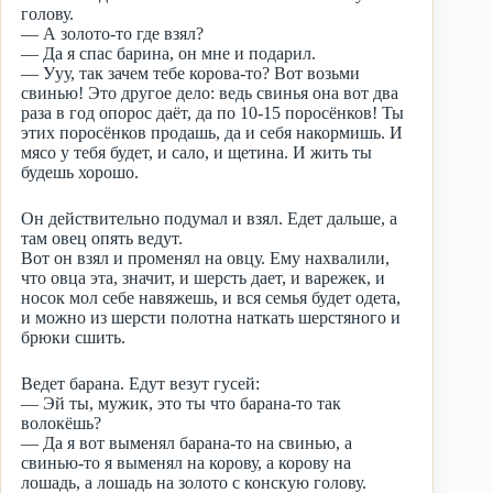
голову.
— А золото-то где взял?
— Да я спас барина, он мне и подарил.
— Ууу, так зачем тебе корова-то? Вот возьми
свинью! Это другое дело: ведь свинья она вот два
раза в год опорос даёт, да по 10-15 поросёнков! Ты
этих поросёнков продашь, да и себя накормишь. И
мясо у тебя будет, и сало, и щетина. И жить ты
будешь хорошо.
Он действительно подумал и взял. Едет дальше, а
там овец опять ведут.
Вот он взял и променял на овцу. Ему нахвалили,
что овца эта, значит, и шерсть дает, и варежек, и
носок мол себе навяжешь, и вся семья будет одета,
и можно из шерсти полотна наткать шерстяного и
брюки сшить.
Ведет барана. Едут везут гусей:
— Эй ты, мужик, это ты что барана-то так
волокёшь?
— Да я вот выменял барана-то на свинью, а
свинью-то я выменял на корову, а корову на
лошадь, а лошадь на золото с конскую голову.