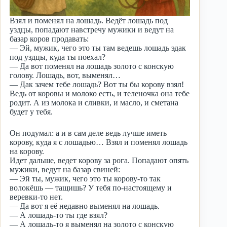
Взял и поменял на лошадь. Ведёт лошадь под
уздцы, попадают навстречу мужики и ведут на
базар коров продавать:
— Эй, мужик, чего это ты там ведешь лошадь эдак
под уздцы, куда ты поехал?
— Да вот поменял на лошадь золото с конскую
голову. Лошадь, вот, выменял…
— Дак зачем тебе лошадь? Вот ты бы корову взял!
Ведь от коровы и молоко есть, и теленочка она тебе
родит. А из молока и сливки, и масло, и сметана
будет у тебя.
Он подумал: а и в сам деле ведь лучше иметь
корову, куда я с лошадью… Взял и поменял лошадь
на корову.
Идет дальше, ведет корову за рога. Попадают опять
мужики, ведут на базар свиней:
— Эй ты, мужик, чего это ты корову-то так
волокёшь — тащишь? У тебя по-настоящему и
веревки-то нет.
— Да вот я её недавно выменял на лошадь.
— А лошадь-то ты где взял?
— А лошадь-то я выменял на золото с конскую