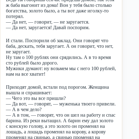
ж баба выгонит из дома! Вон у тебя было столько
богатства, золото было, а ты вот даже иголку-то
потерял.
— Да нет, — говорит, — не заругается.
— Да нет, заругается! Давай поспорим.
И стали. Поспорили об заклад. Они говорят что
баба, дескать, тебя заругает. А он говорит, что нет,
не заругает.
Ну там о 100 рублях они срядились. А в то время
сто рублей было дорого.
Мужики думают: ну возьмем мы с него 100 рублей,
нам на все хватит!
Приходят домой, встали под порогом. Женщина
вышла и спрашивает:
— Чего это вы все пришли?
— Да вот, — говорят, — муженька твоего привели.
— А в чем дело?
— А в том, — говорят, что он шел на работу и спас
барина. Из реки вытащил. А барин ему дал золото
с конскую голову, а это золото он променял на
лошадь, а лошадь променял на корову, а корову
променял на свинью, а свинью променял на